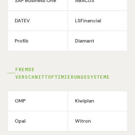
SAP Business One
ABACUS
DATEV
LSFinancial
Profib
Diamant
FREMDE
VERSCHNITTOPTIMIERUNGSSYSTEME
OMP
Kiwiplan
Opal
Witron